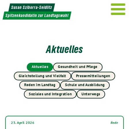
Weiter
Susan Sziborra-Seidlitz
zum
Spitzenkandidatin zur Landtagswahl
Inhalt
Aktuelles
Aktuelles
Gesundheit und Pflege
Gleichstellung und Vielfalt
Pressemitteilungen
Reden im Landtag
Schule und Ausbildung
Soziales und Integration
Unterwegs
23. April 2026
Rede