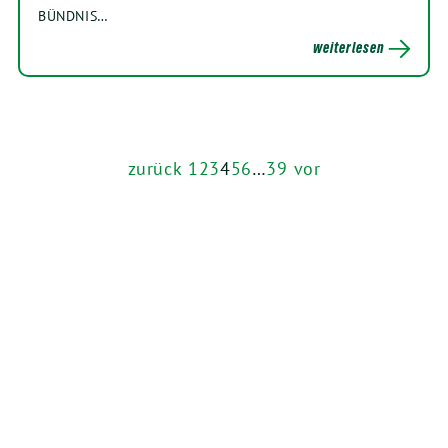
BÜNDNIS…
weiterlesen
zurück
1
2
3
4
5
6
…
39
vor