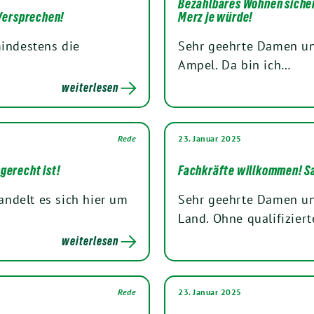
Bezahlbares Wohnen sicher
 Versprechen!
Merz je würde!
mindestens die
Sehr geehrte Damen un
Ampel. Da bin ich…
weiterlesen
Rede
23. Januar 2025
gerecht ist!
Fachkräfte willkommen! S
ndelt es sich hier um
Sehr geehrte Damen un
Land. Ohne qualifizier
weiterlesen
Rede
23. Januar 2025