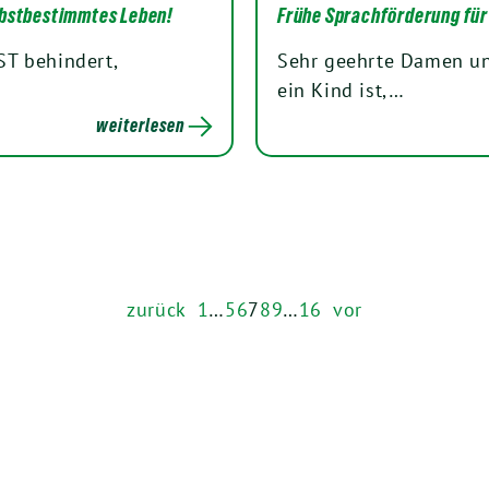
elbstbestimmtes Leben!
Frühe Sprachförderung für
ST behindert,
Sehr geehrte Damen und
ein Kind ist,…
weiterlesen
zurück
1
…
5
6
7
8
9
…
16
vor