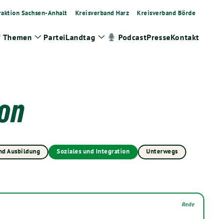
raktion Sachsen-Anhalt
Kreisverband Harz
Kreisverband Börde
Themen
Partei
Landtag
Presse
Kontakt
Podcast
Zeige
Zeige
Zeige
Untermenü
Untermenü
Untermenü
ion
nd Ausbildung
Soziales und Integration
Unterwegs
Rede