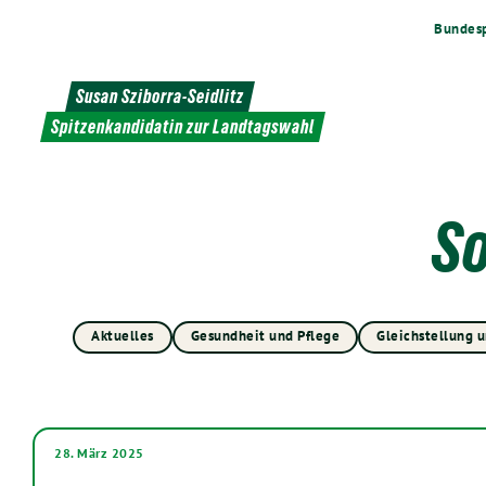
Weiter
Bundesp
zum
Inhalt
Susan Sziborra-Seidlitz
Spitzenkandidatin zur Landtagswahl
So
Aktuelles
Gesundheit und Pflege
Gleichstellung u
28. März 2025