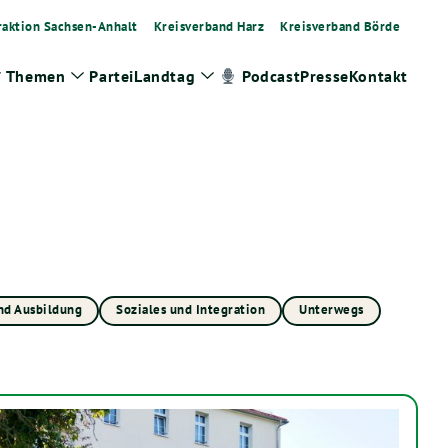
raktion Sachsen-Anhalt
Kreisverband Harz
Kreisverband Börde
Themen
Partei
Landtag
Presse
Kontakt
Podcast
Zeige
Zeige
Zeige
Untermenü
Untermenü
Untermenü
nd Ausbildung
Soziales und Integration
Unterwegs