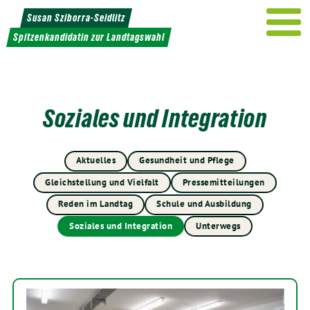
Weiter
Susan Sziborra-Seidlitz
zum
Spitzenkandidatin zur Landtagswahl
Inhalt
Soziales und Integration
Aktuelles
Gesundheit und Pflege
Gleichstellung und Vielfalt
Pressemitteilungen
Reden im Landtag
Schule und Ausbildung
Soziales und Integration
Unterwegs