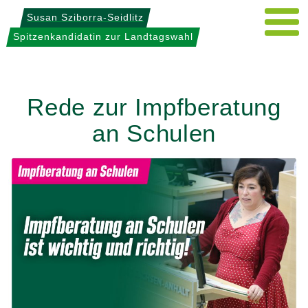
Weiter
Susan Sziborra-Seidlitz
zum
Spitzenkandidatin zur Landtagswahl
Inhalt
Rede zur Impfberatung
an Schulen