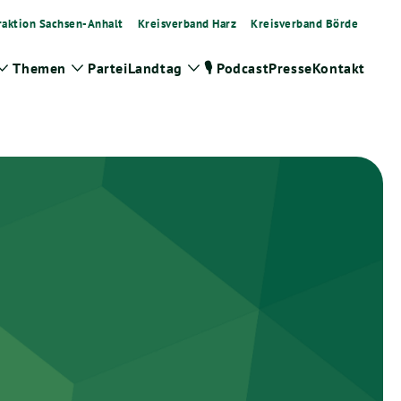
raktion Sachsen-Anhalt
Kreisverband Harz
Kreisverband Börde
Themen
Partei
Landtag
🎙️ Podcast
Presse
Kontakt
Zeige
Zeige
Zeige
Untermenü
Untermenü
Untermenü