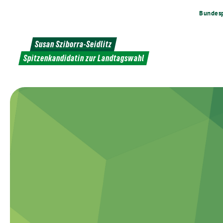
Weiter
Bundesp
zum
Inhalt
Susan Sziborra-Seidlitz
Spitzenkandidatin zur Landtagswahl