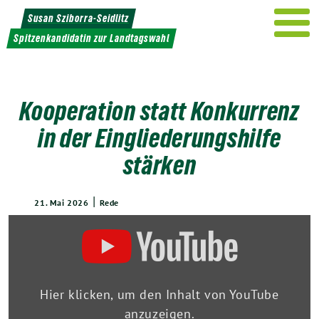
Weiter
Susan Sziborra-Seidlitz
zum
Spitzenkandidatin zur Landtagswahl
Inhalt
Kooperation statt Konkurrenz
in der Eingliederungshilfe
stärken
|
21. Mai 2026
Rede
„Kooperation
statt
Konkurrenz
in
der
Eingliederungshilfe
Hier klicken, um den Inhalt von YouTube
stärken
anzuzeigen.