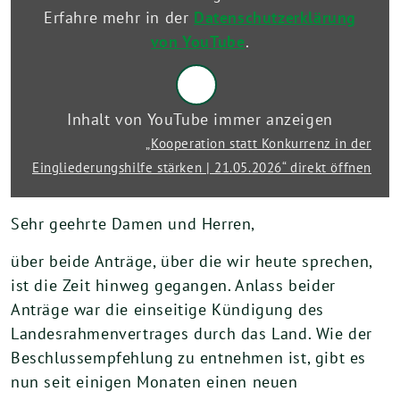
|
Erfahre mehr in der
Datenschutzerklärung
21.05.2026“
von
von YouTube
.
YouTube
anzeigen
Inhalt von YouTube immer anzeigen
„Kooperation statt Konkurrenz in der
Eingliederungshilfe stärken | 21.05.2026“ direkt öffnen
Sehr geehrte Damen und Herren,
über beide Anträge, über die wir heute sprechen,
ist die Zeit hinweg gegangen. Anlass beider
Anträge war die einseitige Kündigung des
Landesrahmenvertrages durch das Land. Wie der
Beschlussempfehlung zu entnehmen ist, gibt es
nun seit einigen Monaten einen neuen