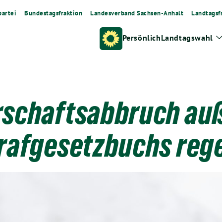
artei
Bundestagsfraktion
Landesverband Sachsen-Anhalt
Landtagsf
Persönlich
Landtagswahl
schaftsabbruch auß
rafgesetzbuchs reg