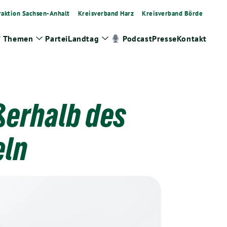
raktion Sachsen-Anhalt
Kreisverband Harz
Kreisverband Börde
Themen
Partei
Landtag
Presse
Kontakt
Podcast
Zeige
Zeige
Zeige
Untermenü
Untermenü
Untermenü
erhalb des
eln