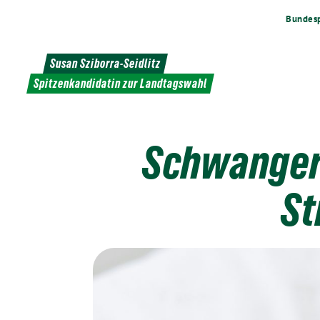
Weiter
Bundesp
zum
Inhalt
Susan Sziborra-Seidlitz
Spitzenkandidatin zur Landtagswahl
Schwanger
St