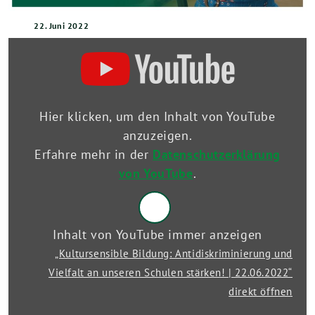
22. Juni 2022
„Kultursensible
Bildung:
Antidiskriminierung
und
Vielfalt
an
Hier klicken, um den Inhalt von YouTube
unseren
anzuzeigen.
Schulen
Erfahre mehr in der
Datenschutzerklärung
stärken!
|
von YouTube
.
22.06.2022“
von
YouTube
anzeigen
Inhalt von YouTube immer anzeigen
„Kultursensible Bildung: Antidiskriminierung und
Vielfalt an unseren Schulen stärken! | 22.06.2022“
direkt öffnen