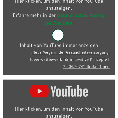
Ideenwettbewerb
Hier klicken, um den Inhalt von YouTube
für
anzuzeigen.
innovative
Erfahre mehr in der
Datenschutzerklärung
Konzepte
|
von YouTube
.
25.04.2024“
von
YouTube
anzeigen
Inhalt von YouTube immer anzeigen
„Neue Wege in der Gesundheitsversorgung:
Ideenwettbewerb für innovative Konzepte |
25.04.2024“ direkt öffnen
„Gesundheitsversorgung:
Ideenwettbewerb
für
innovative
Konzepte
|
Hier klicken, um den Inhalt von YouTube
Diskussion
anzuzeigen.