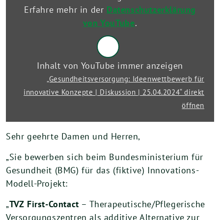
|
Erfahre mehr in der
Datenschutzerklärung
25.04.2024“
von
von YouTube
.
YouTube
anzeigen
Inhalt von YouTube immer anzeigen
„Gesundheitsversorgung: Ideenwettbewerb für
innovative Konzepte | Diskussion | 25.04.2024“ direkt
öffnen
Sehr geehrte Damen und Herren,
„Sie bewerben sich beim Bundesministerium für
Gesundheit (BMG) für das (fiktive) Innovations-
Modell-Projekt:
„
TVZ First-Contact
– Therapeutische/Pflegerische
Versorgungszentren als additive Alternative zur