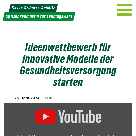
Weiter
Susan Sziborra-Seidlitz
zum
Spitzenkandidatin zur Landtagswahl
Inhalt
Ideenwettbewerb für
innovative Modelle der
Gesundheitsversorgung
starten
|
25. April 2024
REDE
„Neue
Wege
in
der
Gesundheitsversorgung: