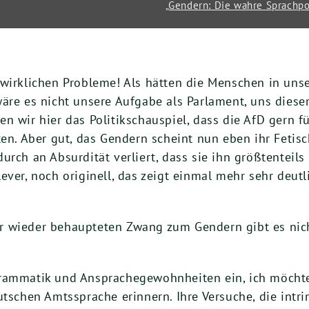
„Gendern: Die wahre Sprachpoli
 wirklichen Probleme! Als hätten die Menschen in uns
äre es nicht unsere Aufgabe als Parlament, uns diese
n wir hier das Politikschauspiel, dass die AfD gern f
ten. Aber gut, das Gendern scheint nun eben ihr Fetisc
urch an Absurdität verliert, dass sie ihn größtenteil
ver, noch originell, das zeigt einmal mehr sehr deutli
 wieder behaupteten Zwang zum Gendern gibt es nicht.
rammatik und Ansprachegewohnheiten ein, ich möchte 
utschen Amtssprache erinnern. Ihre Versuche, die intri