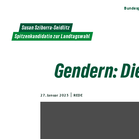
Weiter
Bundesp
zum
Inhalt
Susan Sziborra-Seidlitz
Spitzenkandidatin zur Landtagswahl
Gendern: Die
|
27. Januar 2023
REDE
„Gendern:
Die
wahre
Sprachpolizei
ist
die