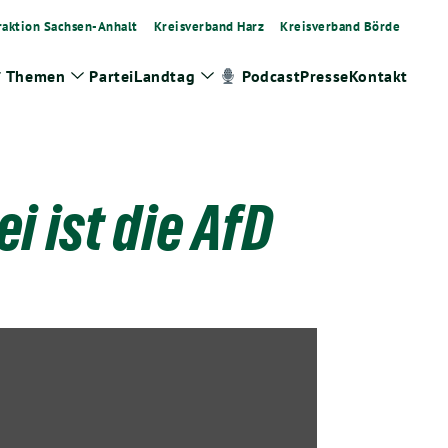
raktion Sachsen-Anhalt
Kreisverband Harz
Kreisverband Börde
Themen
Partei
Landtag
Presse
Kontakt
Podcast
Zeige
Zeige
Zeige
Untermenü
Untermenü
Untermenü
i ist die AfD