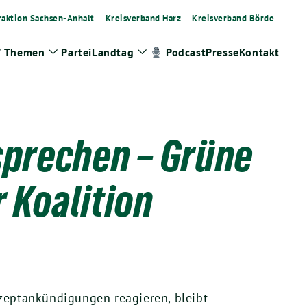
raktion Sachsen-Anhalt
Kreisverband Harz
Kreisverband Börde
Themen
Partei
Landtag
Presse
Kontakt
Podcast
Zeige
Zeige
Zeige
Untermenü
Untermenü
Untermenü
rsprechen – Grüne
r Koalition
zeptankündigungen reagieren, bleibt