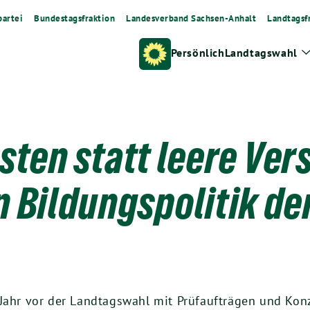
artei
Bundestagsfraktion
Landesverband Sachsen-Anhalt
Landtagsf
Persönlich
Landtagswahl
sten statt leere Ve
n Bildungspolitik de
 Jahr vor der Landtagswahl mit Prüfaufträgen und Kon