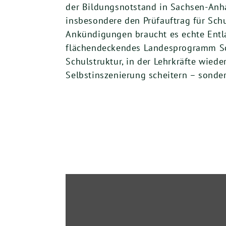
der Bildungsnotstand in Sachsen-Anhal
insbesondere den Prüfauftrag für Schu
Ankündigungen braucht es echte Entlas
flächendeckendes Landesprogramm Sch
Schulstruktur, in der Lehrkräfte wiede
Selbstinszenierung scheitern – sonder
„Lehrkräfte
entlasten
statt
leere
Versprechen