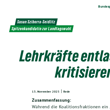
Weiter
Bundesp
zum
Inhalt
Susan Sziborra-Seidlitz
Spitzenkandidatin zur Landtagswahl
Lehrkräfte entla
kritisiere
|
13. November 2025
Rede
Zusammenfassung:
Während die Koalitionsfraktionen ein