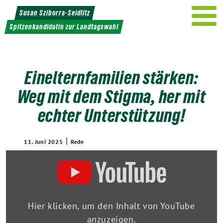
Weiter
Susan Sziborra-Seidlitz
zum
Spitzenkandidatin zur Landtagswahl
Inhalt
Einelternfamilien stärken:
Weg mit dem Stigma, her mit
echter Unterstützung!
|
11. Juni 2025
Rede
„Einelternfamilien
stärken:
Weg
mit
dem
Stigma,
Hier klicken, um den Inhalt von YouTube
her
anzuzeigen.