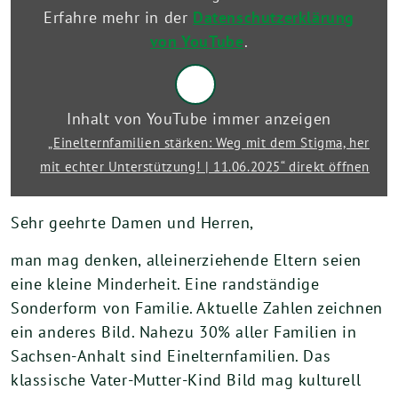
mit
Erfahre mehr in der
Datenschutzerklärung
echter
Unterstützung!
von YouTube
.
|
11.06.2025“
von
YouTube
Inhalt von YouTube immer anzeigen
anzeigen
„Einelternfamilien stärken: Weg mit dem Stigma, her
mit echter Unterstützung! | 11.06.2025“ direkt öffnen
Sehr geehrte Damen und Herren,
man mag denken, alleinerziehende Eltern seien
eine kleine Minderheit. Eine randständige
Sonderform von Familie. Aktuelle Zahlen zeichnen
ein anderes Bild. Nahezu 30% aller Familien in
Sachsen-Anhalt sind Einelternfamilien. Das
klassische Vater-Mutter-Kind Bild mag kulturell